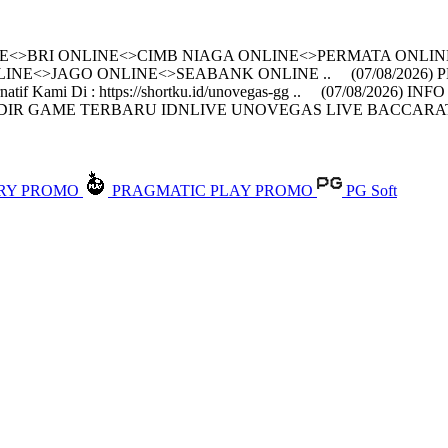
NE<>BRI ONLINE<>CIMB NIAGA ONLINE<>PERMATA ONL
NLINE<>JAGO ONLINE<>SEABANK ONLINE ..
(07/08/2026)
P
rnatif Kami Di : https://shortku.id/unovegas-gg ..
(07/08/2026)
INFO
DIR GAME TERBARU IDNLIVE UNOVEGAS LIVE BACCARA
RY
PROMO
PRAGMATIC PLAY
PROMO
PG Soft