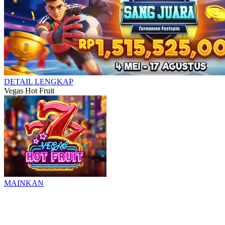
DETAIL LENGKAP
Vegas Hot Fruit
MAINKAN