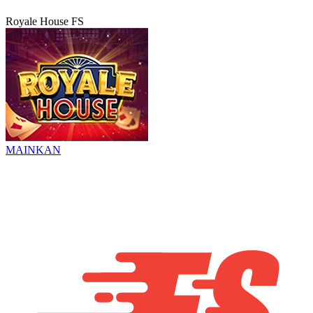
Royale House FS
MAINKAN