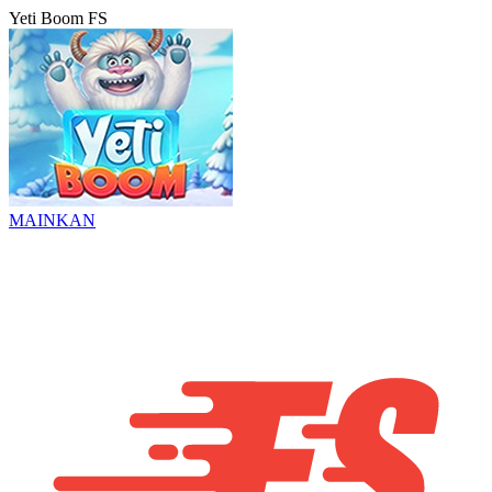
Yeti Boom FS
MAINKAN