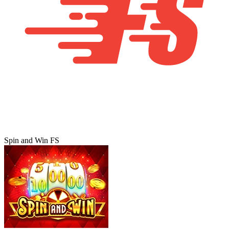
Spin and Win FS