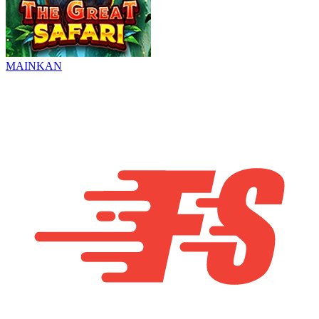
MAINKAN