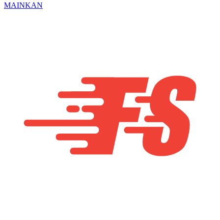
MAINKAN