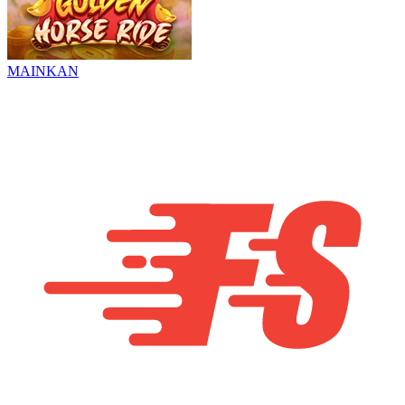
MAINKAN