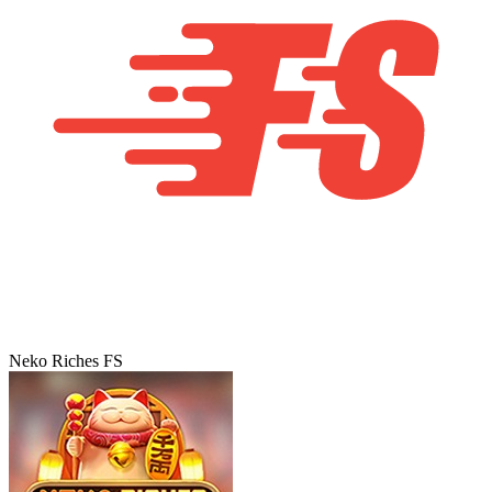
Neko Riches FS