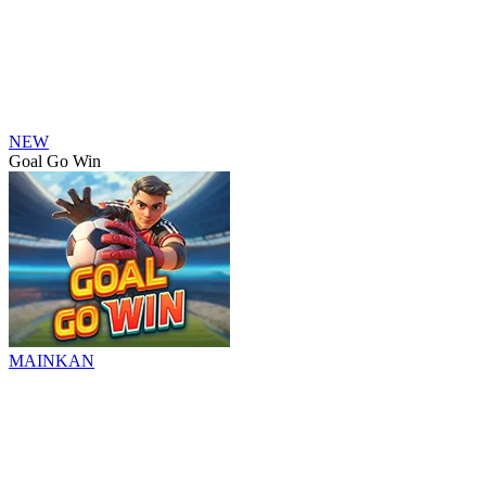
NEW
Goal Go Win
MAINKAN