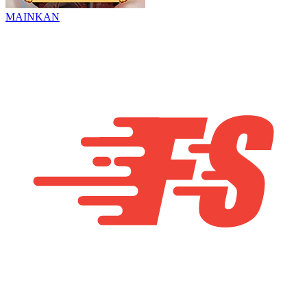
MAINKAN