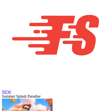
NEW
Summer Splash Paradise