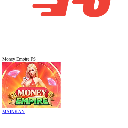
Money Empire FS
MAINKAN