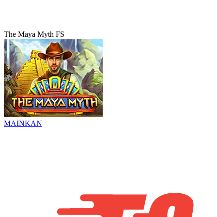
The Maya Myth FS
MAINKAN