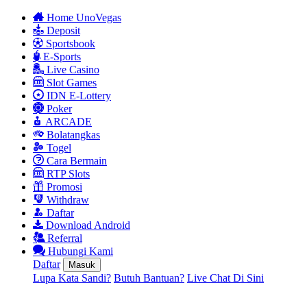
Home UnoVegas
Deposit
Sportsbook
E-Sports
Live Casino
Slot Games
IDN E-Lottery
Poker
ARCADE
Bolatangkas
Togel
Cara Bermain
RTP Slots
Promosi
Withdraw
Daftar
Download Android
Referral
Hubungi Kami
Daftar
Masuk
Lupa Kata Sandi?
Butuh Bantuan?
Live Chat Di Sini