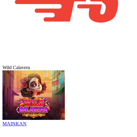
Wild Calavera
MAINKAN